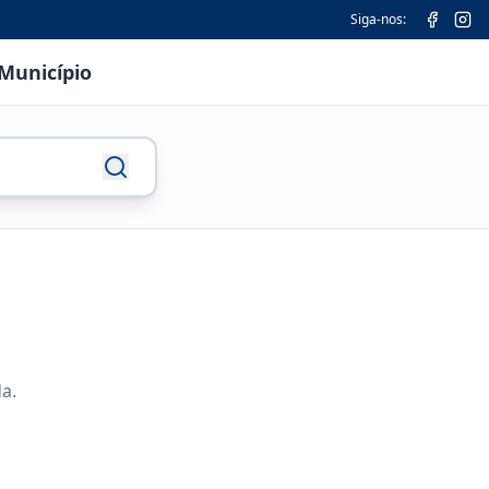
Siga-nos:
Município
a.